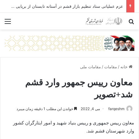
عزم عملیاتی ستاد تنظیم بازار قشم در آستانه تابستان از برپایی بازارچه در روستای طولا تا برخورد با «فاسدفروشان» همسان با متجاوزان جنگی
جستجو برای
منو
خانه
/
مقامات
/
مقامات ملی
معاون رییس جمهور وارد قشم
شد+تصویر
farqeshm
می 4, 2022
خواندن این مطلب 1 دقیقه زمان میبرد
معاون رییس جمهوری و رییس بنیاد شهید و امور ایثارگران کشور
وارد شهرستان قشم شد.