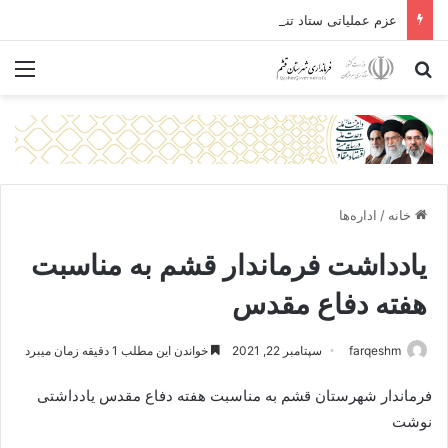
عزم عملیاتی ستاد تنظیم بازار قشم در آستانه تابستان از برپایی بازارچه در روستای طولا تا برخورد با «فاسدفروشان» همسان با متجاوزان جنگی
جستجو برای
منو
خانه
/
اداره‌ها
یادداشت فرماندار قشم به مناسبت
هفته دفاع مقدس
farqeshm
سپتامبر 22, 2021
خواندن این مطلب 1 دقیقه زمان میبرد
فرماندار شهرستان قشم به مناسبت هفته دفاع مقدس یادداشتی
نوشت